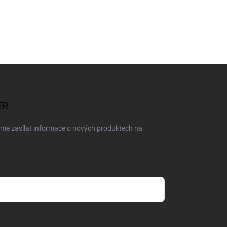
ER
eme zasílat informace o nových produktech na
dmínkami ochrany osobních údajů