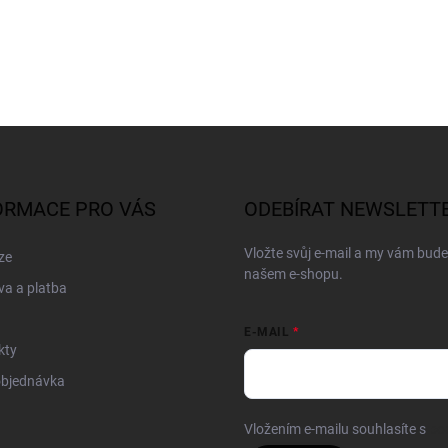
ORMACE PRO VÁS
ODEBÍRAT NEWSLETT
Vložte svůj e-mail a my vám bud
ze
našem e-shopu.
a a platba
E-MAIL
kty
objednávka
Vložením e-mailu souhlasíte s
po