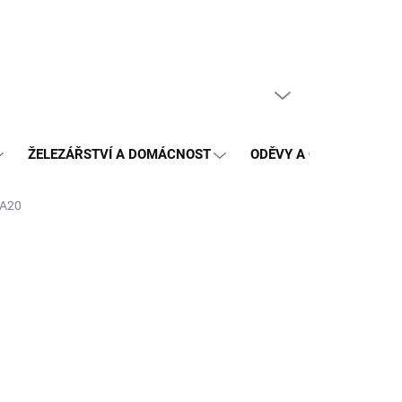
PRÁZDNÝ KOŠÍK
NÁKUPNÍ
KOŠÍK
ŽELEZÁŘSTVÍ A DOMÁCNOST
ODĚVY A OCHRANA
WA20