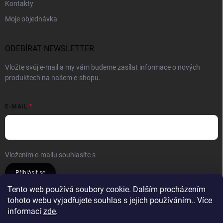
Kontakty
Moje objednávka
ODEBÍRAT NEWSLETTER
Vložte svůj e-mail a my vám budeme zasílat informace o nových
produktech na našem e-shopu.
E-MAIL
Vložením e-mailu souhlasíte s
podmínkami ochrany osobních údajů
Přihlásit se
Tento web používá soubory cookie. Dalším procházením
tohoto webu vyjadřujete souhlas s jejich používáním.. Více
Reklamace a vrácení
Obchodní podmínky
informací
zde
.