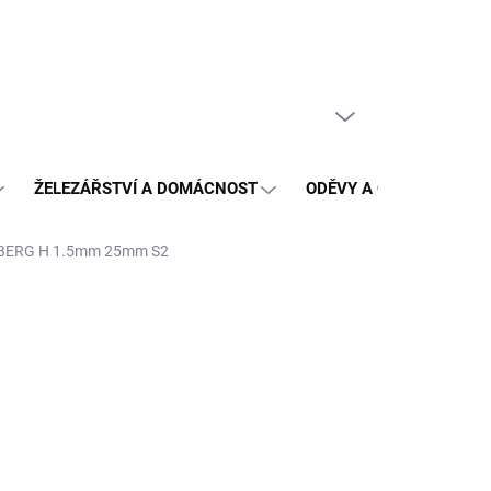
PRÁZDNÝ KOŠÍK
NÁKUPNÍ
KOŠÍK
ŽELEZÁŘSTVÍ A DOMÁCNOST
ODĚVY A OCHRANA
LBERG H 1.5mm 25mm S2