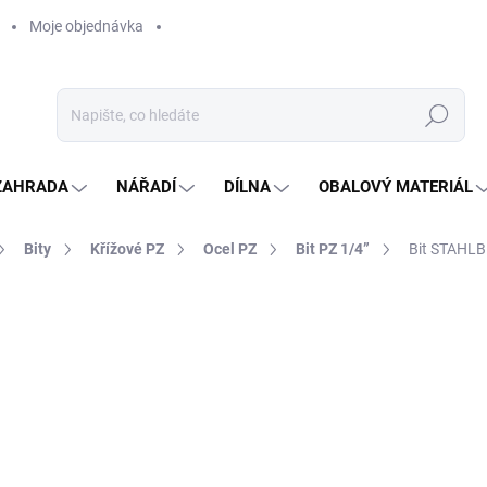
Moje objednávka
Hledat
ZAHRADA
NÁŘADÍ
DÍLNA
OBALOVÝ MATERIÁL
Bity
Křížové PZ
Ocel PZ
Bit PZ 1/4”
Bit STAHL