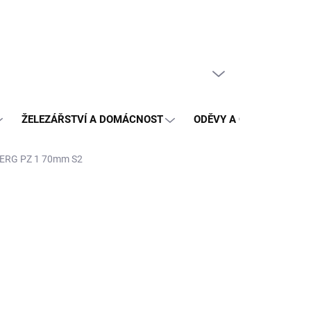
PRÁZDNÝ KOŠÍK
NÁKUPNÍ
KOŠÍK
ŽELEZÁŘSTVÍ A DOMÁCNOST
ODĚVY A OCHRANA
BERG PZ 1 70mm S2