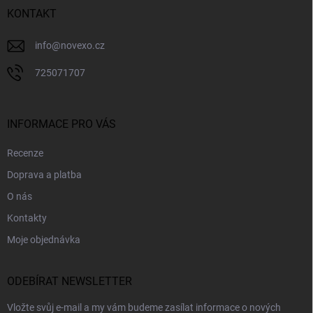
í
KONTAKT
info
@
novexo.cz
725071707
INFORMACE PRO VÁS
Recenze
Doprava a platba
O nás
Kontakty
Moje objednávka
ODEBÍRAT NEWSLETTER
Vložte svůj e-mail a my vám budeme zasílat informace o nových