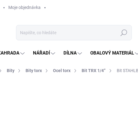
Moje objednávka
Hledat
ZAHRADA
NÁŘADÍ
DÍLNA
OBALOVÝ MATERIÁL
Bity
Bity torx
Ocel torx
Bit TRX 1/4”
Bit STAHL