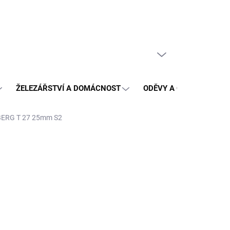
PRÁZDNÝ KOŠÍK
NÁKUPNÍ
KOŠÍK
ŽELEZÁŘSTVÍ A DOMÁCNOST
ODĚVY A OCHRANA
BERG T 27 25mm S2