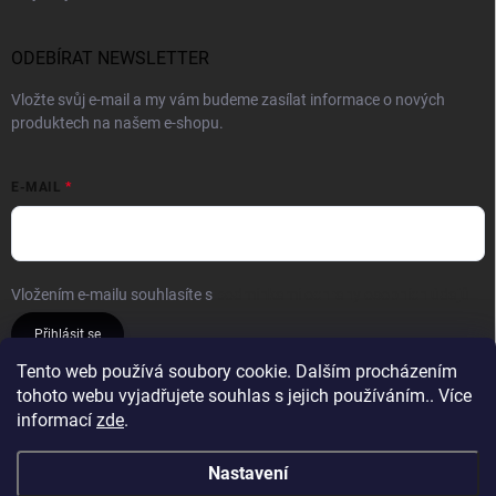
ODEBÍRAT NEWSLETTER
Vložte svůj e-mail a my vám budeme zasílat informace o nových
produktech na našem e-shopu.
E-MAIL
Vložením e-mailu souhlasíte s
podmínkami ochrany osobních údajů
Přihlásit se
Tento web používá soubory cookie. Dalším procházením
tohoto webu vyjadřujete souhlas s jejich používáním.. Více
Reklamace a vrácení
Obchodní podmínky
informací
zde
.
Podmínky ochrany osobních údajů
Nastavení