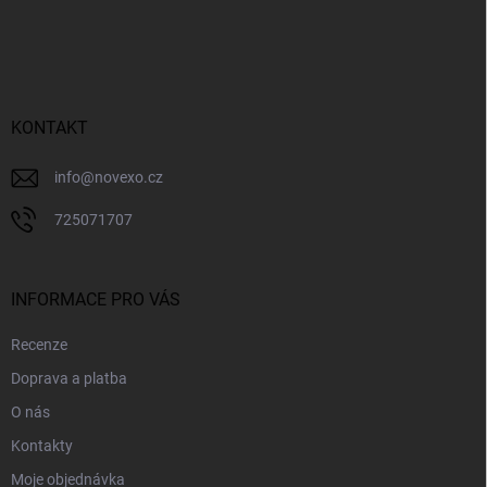
Z
á
p
a
t
í
KONTAKT
info
@
novexo.cz
725071707
INFORMACE PRO VÁS
Recenze
Doprava a platba
O nás
Kontakty
Moje objednávka