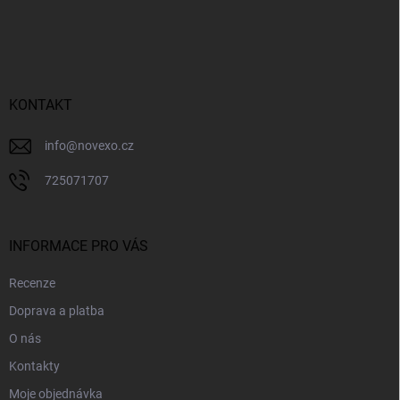
Z
á
p
a
t
í
KONTAKT
info
@
novexo.cz
725071707
INFORMACE PRO VÁS
Recenze
Doprava a platba
O nás
Kontakty
Moje objednávka