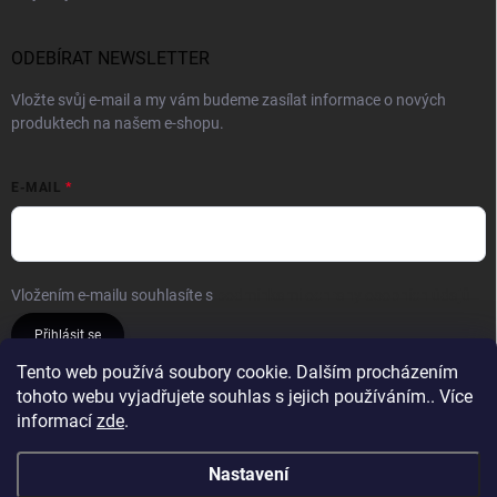
ODEBÍRAT NEWSLETTER
Vložte svůj e-mail a my vám budeme zasílat informace o nových
produktech na našem e-shopu.
E-MAIL
Vložením e-mailu souhlasíte s
podmínkami ochrany osobních údajů
Přihlásit se
Tento web používá soubory cookie. Dalším procházením
tohoto webu vyjadřujete souhlas s jejich používáním.. Více
Reklamace a vrácení
Obchodní podmínky
informací
zde
.
Podmínky ochrany osobních údajů
Nastavení