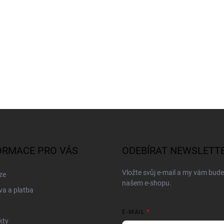
ORMACE PRO VÁS
ODEBÍRAT NEWSLETT
Vložte svůj e-mail a my vám bud
ze
našem e-shopu.
a a platba
E-MAIL
kty