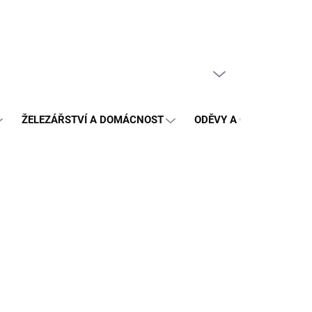
PRÁZDNÝ KOŠÍK
NÁKUPNÍ
KOŠÍK
ŽELEZÁŘSTVÍ A DOMÁCNOST
ODĚVY A OCHRANA