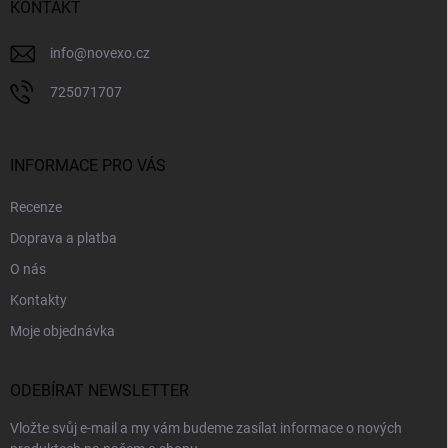
í
KONTAKT
info
@
novexo.cz
725071707
INFORMACE PRO VÁS
Recenze
Doprava a platba
O nás
Kontakty
Moje objednávka
ODEBÍRAT NEWSLETTER
Vložte svůj e-mail a my vám budeme zasílat informace o nových