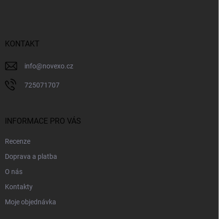
á
p
a
t
í
KONTAKT
info
@
novexo.cz
725071707
INFORMACE PRO VÁS
Recenze
Doprava a platba
O nás
Kontakty
Moje objednávka