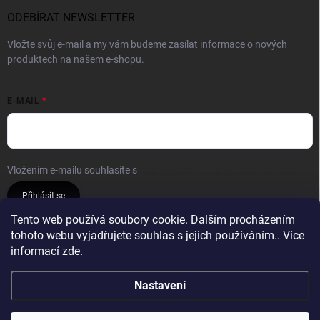
ODEBÍRAT NEWSLETTER
Vložte svůj e-mail a my vám budeme zasílat informace o nových
produktech na našem e-shopu.
E-MAIL
Vložením e-mailu souhlasíte s
podmínkami ochrany osobních údajů
Přihlásit se
Tento web používá soubory cookie. Dalším procházením
tohoto webu vyjadřujete souhlas s jejich používáním.. Více
Reklamace a vrácení
Obchodní podmínky
informací
zde
.
Podmínky ochrany osobních údajů
Nastavení