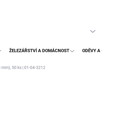
PRÁZDNÝ KOŠÍK
NÁKUPNÍ
KOŠÍK
ŽELEZÁŘSTVÍ A DOMÁCNOST
ODĚVY A OCHRANA
8 mm), 50 ks | 01-04-3212