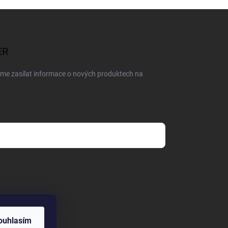
ER
eme zasílat informace o nových produktech na
dmínkami ochrany osobních údajů
ajů
ouhlasím