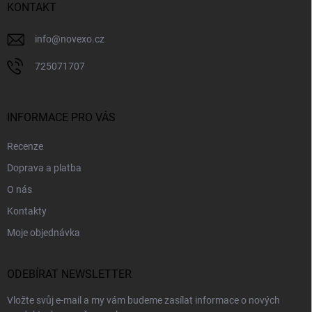
í
KONTAKT
info
@
novexo.cz
725071707
INFORMACE PRO VÁS
Recenze
Doprava a platba
O nás
Kontakty
Moje objednávka
ODEBÍRAT NEWSLETTER
Vložte svůj e-mail a my vám budeme zasílat informace o nových