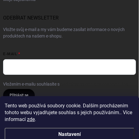
ODEBÍRAT NEWSLETTER
Vložte svůj e-mail a my vám budeme zasílat informace o nových
produktech na našem e-shopu.
E-MAIL
Vložením e-mailu souhlasíte s
podmínkami ochrany osobních údajů
Přihlásit se
Tento web používá soubory cookie. Dalším procházením
tohoto webu vyjadřujete souhlas s jejich používáním.. Více
Reklamace a vrácení
Obchodní podmínky
informací
zde
.
Podmínky ochrany osobních údajů
Nastavení