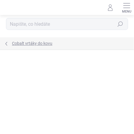
Přejít
na
obsah
Hledat
Cobalt vrtáky do kovu