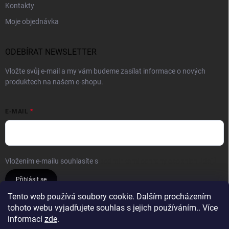
Kontakty
Moje objednávka
ODEBÍRAT NEWSLETTER
Vložte svůj e-mail a my vám budeme zasílat informace o nových
produktech na našem e-shopu.
E-MAIL
Vložením e-mailu souhlasíte s
podmínkami ochrany osobních údajů
Přihlásit se
Tento web používá soubory cookie. Dalším procházením
tohoto webu vyjadřujete souhlas s jejich používáním.. Více
Reklamace a vrácení
Obchodní podmínky
informací
zde
.