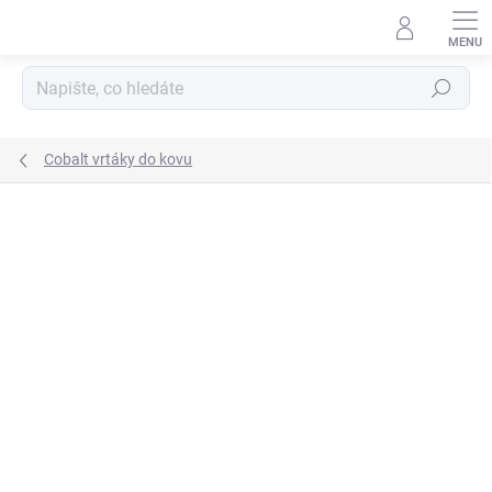
Přejít
na
obsah
Hledat
Cobalt vrtáky do kovu