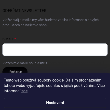
ODEBÍRAT NEWSLETTER
Vložte svůj e-mail a my vám budeme zasílat informace o nových
produktech na našem e-shopu.
E-MAIL
Vložením e-mailu souhlasíte s
podmínkami ochrany osobních údajů
Přihlásit se
Tento web používá soubory cookie. Dalším procházením
tohoto webu vyjadřujete souhlas s jejich používáním.. Více
Reklamace a vrácení
Obchodní podmínky
informací
zde
.
Podmínky ochrany osobních údajů
Nastavení