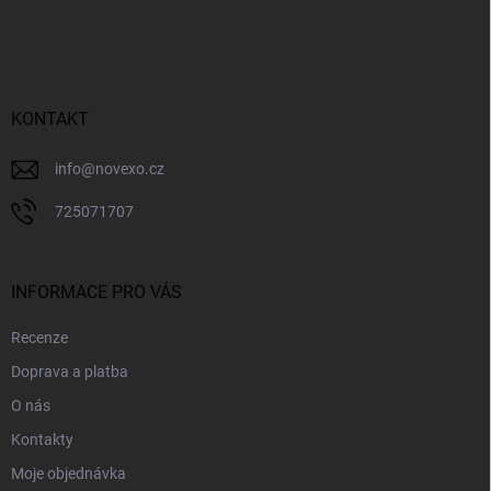
á
p
a
t
í
KONTAKT
info
@
novexo.cz
725071707
INFORMACE PRO VÁS
Recenze
Doprava a platba
O nás
Kontakty
Moje objednávka