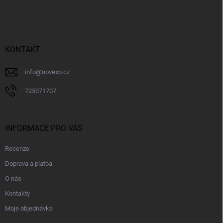
á
p
a
t
í
KONTAKT
info
@
novexo.cz
725071707
INFORMACE PRO VÁS
Recenze
Doprava a platba
O nás
Kontakty
Moje objednávka