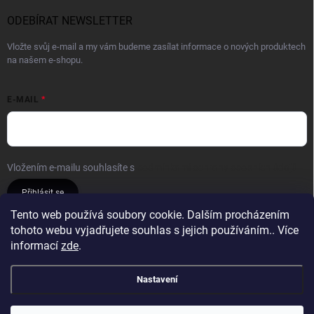
ODEBÍRAT NEWSLETTER
Vložte svůj e-mail a my vám budeme zasílat informace o nových produktech
na našem e-shopu.
E-MAIL
Vložením e-mailu souhlasíte s
podmínkami ochrany osobních údajů
Přihlásit se
Tento web používá soubory cookie. Dalším procházením
tohoto webu vyjadřujete souhlas s jejich používáním.. Více
Reklamace a vrácení
Obchodní podmínky
informací
zde
.
Podmínky ochrany osobních údajů
Nastavení