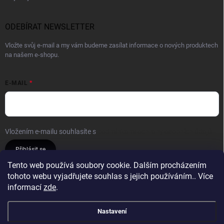
ODEBÍRAT NEWSLETTER
Vložte svůj e-mail a my vám budeme zasílat informace o nových produktech
na našem e-shopu.
E-MAIL
Vložením e-mailu souhlasíte s
podmínkami ochrany osobních údajů
Přihlásit se
Tento web používá soubory cookie. Dalším procházením
tohoto webu vyjadřujete souhlas s jejich používáním.. Více
Reklamace a vrácení
Obchodní podmínky
informací
zde
.
Podmínky ochrany osobních údajů
Nastavení