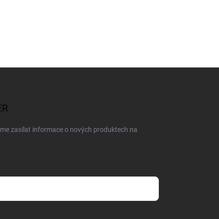
ER
eme zasílat informace o nových produktech na
dmínkami ochrany osobních údajů