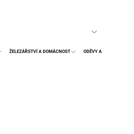
PRÁZDNÝ KOŠÍK
NÁKUPNÍ
KOŠÍK
ŽELEZÁŘSTVÍ A DOMÁCNOST
ODĚVY A OCHRANA