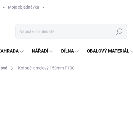
Moje objednávka
Hledat
ZAHRADA
NÁŘADÍ
DÍLNA
OBALOVÝ MATERIÁL
lové
Kotouč lamelový 150mm P100