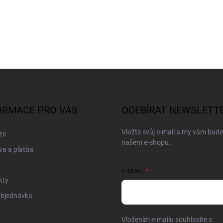
ORMACE PRO VÁS
ODEBÍRAT NEWSLETT
Vložte svůj e-mail a my vám bud
ze
našem e-shopu.
a a platba
E-MAIL
kty
objednávka
Vložením e-mailu souhlasíte s
po