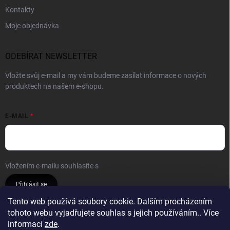
Kontakty
Moje objednávka
ODEBÍRAT NEWSLETTER
Vložte svůj e-mail a my vám budeme zasílat informace o nových
produktech na našem e-shopu.
E-MAIL
Vložením e-mailu souhlasíte s
podmínkami ochrany osobních údajů
Přihlásit se
Tento web používá soubory cookie. Dalším procházením
tohoto webu vyjadřujete souhlas s jejich používáním.. Více
Reklamace a vrácení
Obchodní podmínky
informací
zde
.