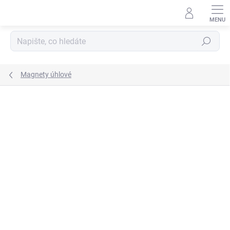
Přejít
na
obsah
Hledat
Magnety úhlové