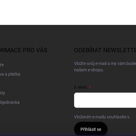
ORMACE PRO VÁS
ODEBÍRAT NEWSLETT
Vložte svůj e-mail a my vám bud
ze
našem e-shopu.
a a platba
E-MAIL
kty
objednávka
Vložením e-mailu souhlasíte s
po
Přihlásit se