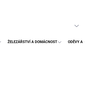
PRÁZDNÝ KOŠÍK
NÁKUPNÍ
KOŠÍK
ŽELEZÁŘSTVÍ A DOMÁCNOST
ODĚVY A OCHRANA