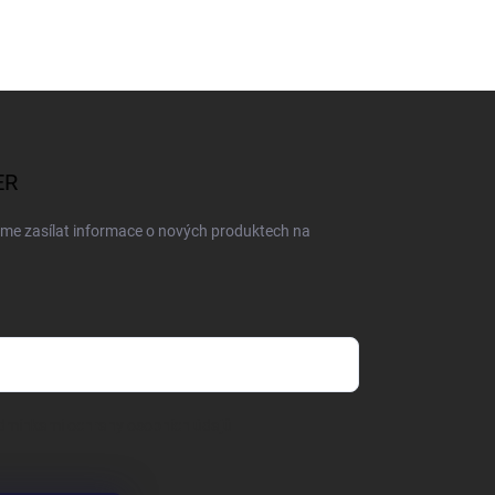
ER
eme zasílat informace o nových produktech na
dmínkami ochrany osobních údajů