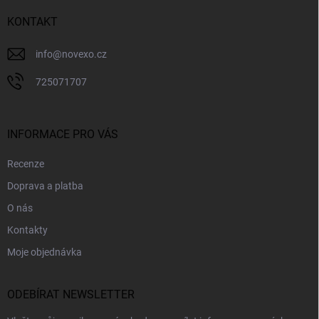
t
í
KONTAKT
info
@
novexo.cz
725071707
INFORMACE PRO VÁS
Recenze
Doprava a platba
O nás
Kontakty
Moje objednávka
ODEBÍRAT NEWSLETTER