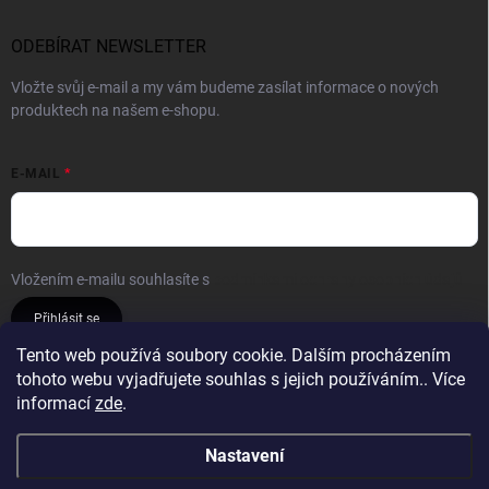
ODEBÍRAT NEWSLETTER
Vložte svůj e-mail a my vám budeme zasílat informace o nových
produktech na našem e-shopu.
E-MAIL
Vložením e-mailu souhlasíte s
podmínkami ochrany osobních údajů
Přihlásit se
Tento web používá soubory cookie. Dalším procházením
tohoto webu vyjadřujete souhlas s jejich používáním.. Více
Reklamace a vrácení
Obchodní podmínky
informací
zde
.
Podmínky ochrany osobních údajů
Nastavení