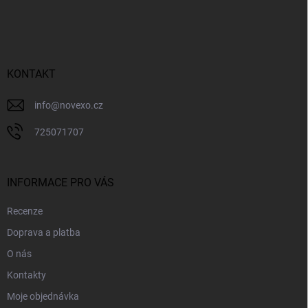
á
p
a
t
í
KONTAKT
info
@
novexo.cz
725071707
INFORMACE PRO VÁS
Recenze
Doprava a platba
O nás
Kontakty
Moje objednávka