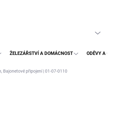
PRÁZDNÝ KOŠÍK
NÁKUPNÍ
KOŠÍK
ŽELEZÁŘSTVÍ A DOMÁCNOST
ODĚVY A OCHRANA
 Bajonetové připojení | 01-07-0110