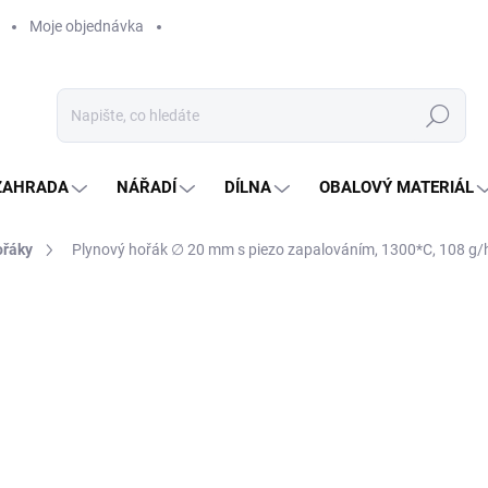
Moje objednávka
Hledat
ZAHRADA
NÁŘADÍ
DÍLNA
OBALOVÝ MATERIÁL
ořáky
Plynový hořák ∅ 20 mm s piezo zapalováním, 1300*С, 108 g/h,