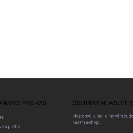
ORMACE PRO VÁS
ODEBÍRAT NEWSLETT
Vložte svůj e-mail a my vám bud
ze
našem e-shopu.
a a platba