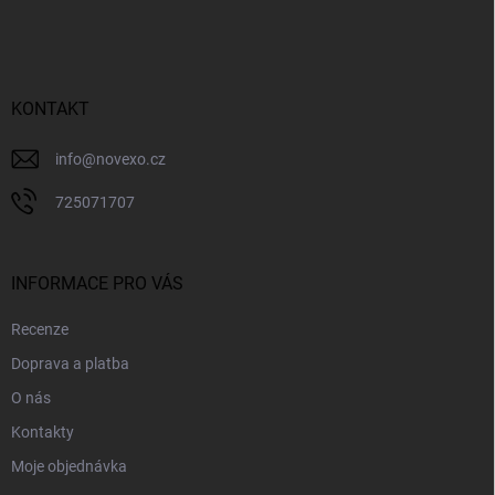
á
p
a
t
í
KONTAKT
info
@
novexo.cz
725071707
INFORMACE PRO VÁS
Recenze
Doprava a platba
O nás
Kontakty
Moje objednávka