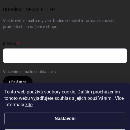
ODEBÍRAT NEWSLETTER
Vložte svůj e-mail a my vám budeme zasílat informace o nových
produktech na našem e-shopu.
E-MAIL
Vložením e-mailu souhlasíte s
podmínkami ochrany osobních údajů
Přihlásit se
Tento web používá soubory cookie. Dalším procházením
tohoto webu vyjadřujete souhlas s jejich používáním.. Více
Reklamace a vrácení
Obchodní podmínky
informací
zde
.
Podmínky ochrany osobních údajů
Nastavení