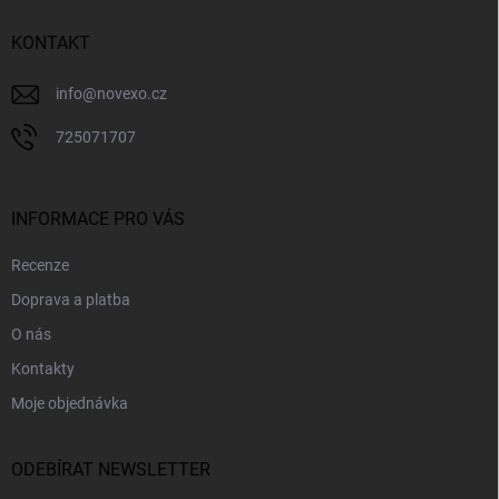
t
í
KONTAKT
info
@
novexo.cz
725071707
INFORMACE PRO VÁS
Recenze
Doprava a platba
O nás
Kontakty
Moje objednávka
ODEBÍRAT NEWSLETTER