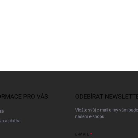
ORMACE PRO VÁS
ODEBÍRAT NEWSLETT
Vložte svůj e-mail a my vám bud
ze
našem e-shopu.
a a platba
E-MAIL