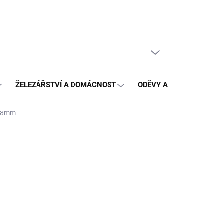
PRÁZDNÝ KOŠÍK
NÁKUPNÍ
KOŠÍK
ŽELEZÁŘSTVÍ A DOMÁCNOST
ODĚVY A OCHRANA
3-8mm