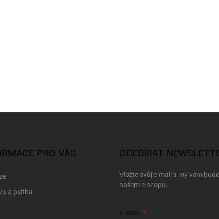
ORMACE PRO VÁS
ODEBÍRAT NEWSLETT
Vložte svůj e-mail a my vám bud
ze
našem e-shopu.
a a platba
E-MAIL