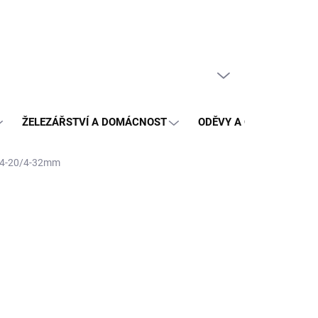
PRÁZDNÝ KOŠÍK
NÁKUPNÍ
KOŠÍK
ŽELEZÁŘSTVÍ A DOMÁCNOST
ODĚVY A OCHRANA
/4-20/4-32mm