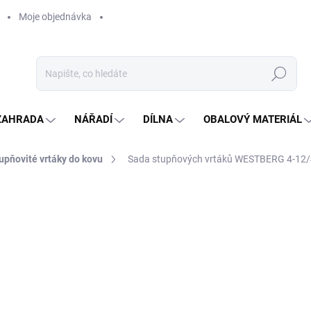
Moje objednávka
Hledat
ZAHRADA
NÁŘADÍ
DÍLNA
OBALOVÝ MATERIÁL
upňovité vrtáky do kovu
Sada stupňových vrtáků WESTBERG 4-12