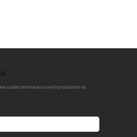
ER
eme zasílat informace o nových produktech na