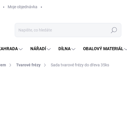
Moje objednávka
Hledat
ZAHRADA
NÁŘADÍ
DÍLNA
OBALOVÝ MATERIÁL
vem
Tvarové frézy
Sada tvarové frézy do dřeva 35ks