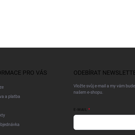
ORMACE PRO VÁS
ODEBÍRAT NEWSLETT
Vložte svůj e-mail a my vám bud
ze
našem e-shopu.
a a platba
E-MAIL
kty
objednávka