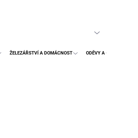
PRÁZDNÝ KOŠÍK
NÁKUPNÍ
KOŠÍK
ŽELEZÁŘSTVÍ A DOMÁCNOST
ODĚVY A OCHRANA