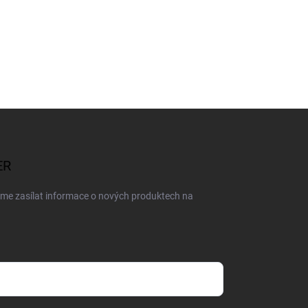
ER
eme zasílat informace o nových produktech na