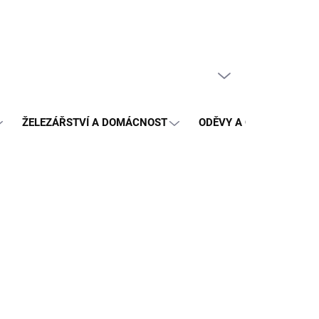
PRÁZDNÝ KOŠÍK
NÁKUPNÍ
KOŠÍK
ŽELEZÁŘSTVÍ A DOMÁCNOST
ODĚVY A OCHRANA