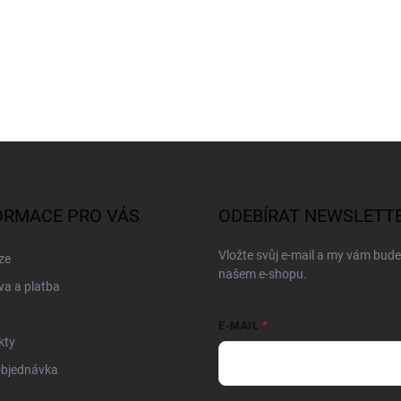
ORMACE PRO VÁS
ODEBÍRAT NEWSLETT
Vložte svůj e-mail a my vám bud
ze
našem e-shopu.
a a platba
E-MAIL
kty
objednávka