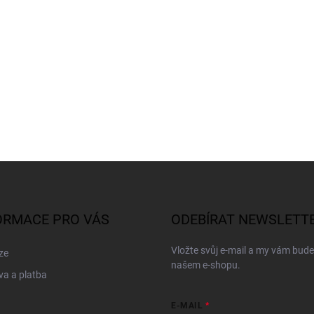
ORMACE PRO VÁS
ODEBÍRAT NEWSLETT
Vložte svůj e-mail a my vám bud
ze
našem e-shopu.
a a platba
E-MAIL