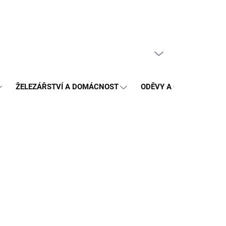
PRÁZDNÝ KOŠÍK
NÁKUPNÍ
KOŠÍK
ŽELEZÁŘSTVÍ A DOMÁCNOST
ODĚVY A OCHRANA