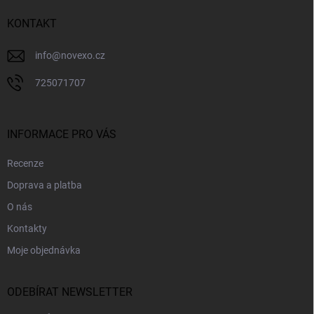
t
í
KONTAKT
info
@
novexo.cz
725071707
INFORMACE PRO VÁS
Recenze
Doprava a platba
O nás
Kontakty
Moje objednávka
ODEBÍRAT NEWSLETTER