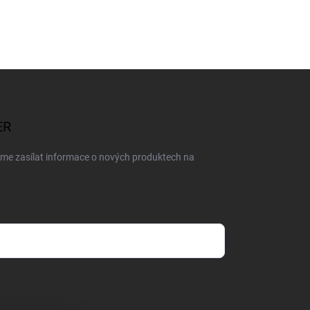
ER
eme zasílat informace o nových produktech na
dmínkami ochrany osobních údajů