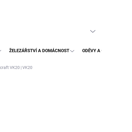
PRÁZDNÝ KOŠÍK
NÁKUPNÍ
KOŠÍK
ŽELEZÁŘSTVÍ A DOMÁCNOST
ODĚVY A OCHRANA
ocraft VK20 | VK20