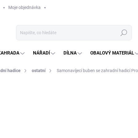
Moje objednávka
Hledat
ZAHRADA
NÁŘADÍ
DÍLNA
OBALOVÝ MATERIÁL
dní hadice
ostatní
Samonavíjecí buben se zahradní hadicí Pr