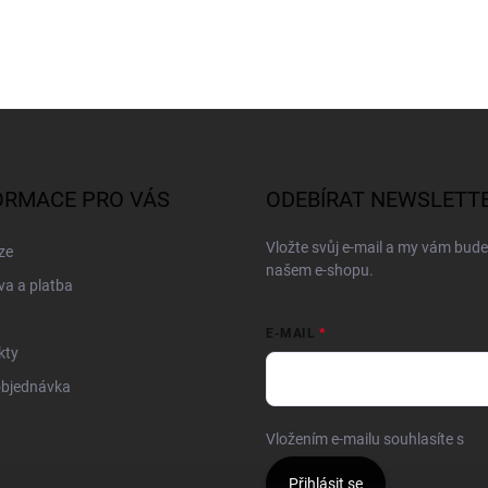
ORMACE PRO VÁS
ODEBÍRAT NEWSLETT
Vložte svůj e-mail a my vám bud
ze
našem e-shopu.
a a platba
E-MAIL
kty
objednávka
Vložením e-mailu souhlasíte s
po
Přihlásit se