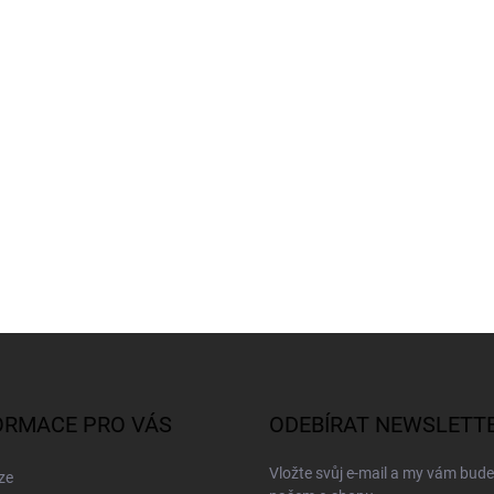
ORMACE PRO VÁS
ODEBÍRAT NEWSLETT
Vložte svůj e-mail a my vám bud
ze