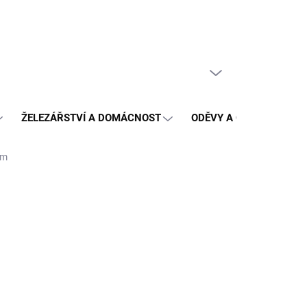
PRÁZDNÝ KOŠÍK
NÁKUPNÍ
KOŠÍK
ŽELEZÁŘSTVÍ A DOMÁCNOST
ODĚVY A OCHRANA
mm