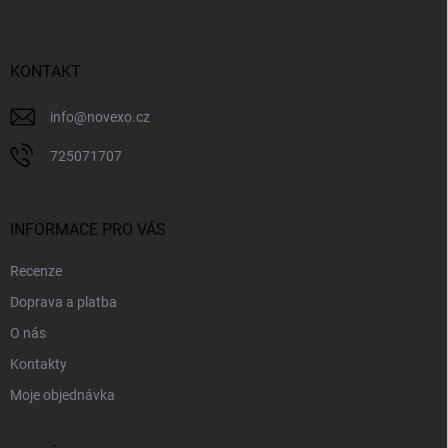
p
a
t
í
KONTAKT
info
@
novexo.cz
725071707
INFORMACE PRO VÁS
Recenze
Doprava a platba
O nás
Kontakty
Moje objednávka