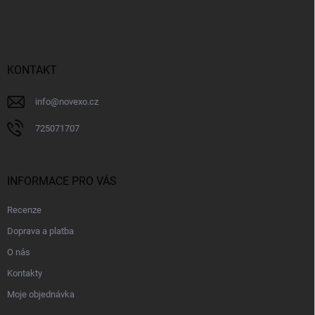
á
p
a
t
í
KONTAKT
info
@
novexo.cz
725071707
INFORMACE PRO VÁS
Recenze
Doprava a platba
O nás
Kontakty
Moje objednávka