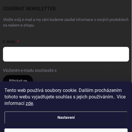
ODEBÍRAT NEWSLETTER
Vložte svůj e-mail a my vám budeme zasílat informace o nových produktech
na našem e-shopu.
E-MAIL
Vložením e-mailu souhlasíte s
podmínkami ochrany osobních údajů
Přihlásit se
Tento web používá soubory cookie. Dalším procházením
tohoto webu vyjadřujete souhlas s jejich používáním.. Více
Reklamace a vrácení
Obchodní podmínky
informací
zde
.
Podmínky ochrany osobních údajů
Nastavení