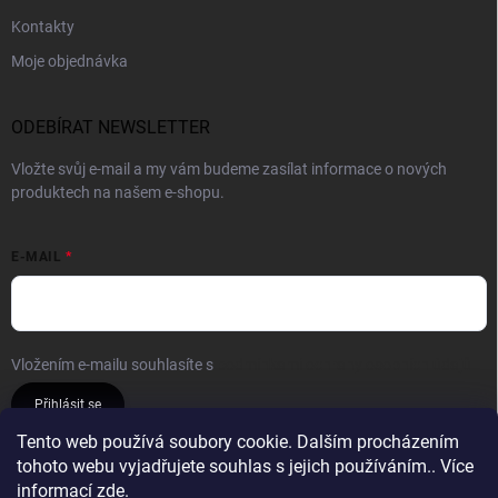
Kontakty
Moje objednávka
ODEBÍRAT NEWSLETTER
Vložte svůj e-mail a my vám budeme zasílat informace o nových
produktech na našem e-shopu.
E-MAIL
Vložením e-mailu souhlasíte s
podmínkami ochrany osobních údajů
Přihlásit se
Tento web používá soubory cookie. Dalším procházením
tohoto webu vyjadřujete souhlas s jejich používáním.. Více
Reklamace a vrácení
Obchodní podmínky
informací
zde
.