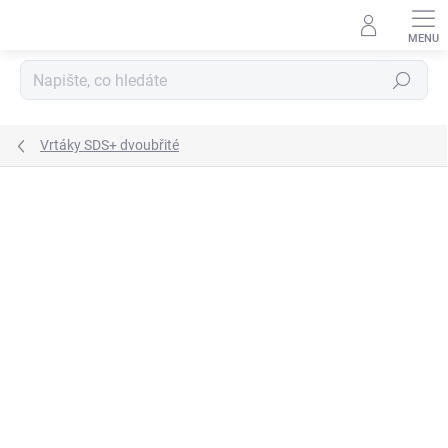
Přejít
na
obsah
Hledat
Vrtáky SDS+ dvoubřité