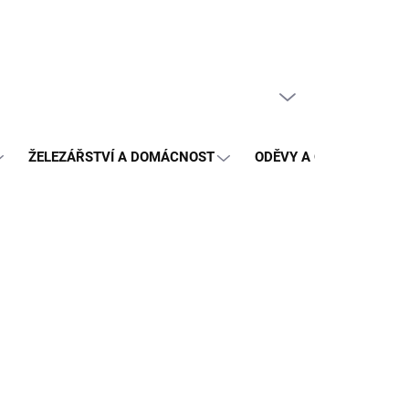
PRÁZDNÝ KOŠÍK
NÁKUPNÍ
KOŠÍK
ŽELEZÁŘSTVÍ A DOMÁCNOST
ODĚVY A OCHRANA