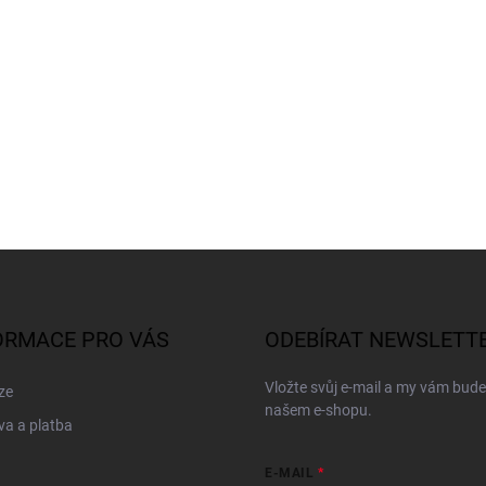
ORMACE PRO VÁS
ODEBÍRAT NEWSLETT
Vložte svůj e-mail a my vám bud
ze
našem e-shopu.
a a platba
E-MAIL