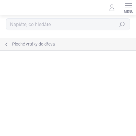
Přejít
na
obsah
Hledat
Ploché vrtáky do dřeva