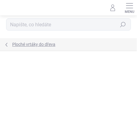
Přejít
na
obsah
Hledat
Ploché vrtáky do dřeva