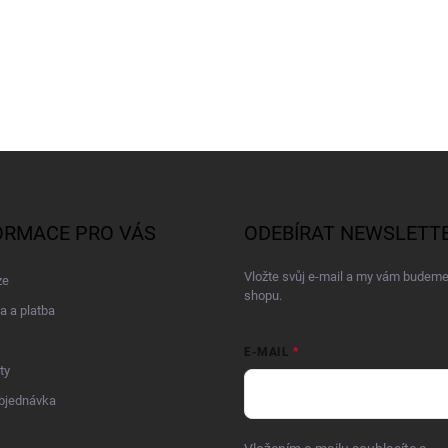
ORMACE PRO VÁS
ODEBÍRAT NEWSLETT
Vložte svůj e-mail a my vám budeme
ze
shopu.
a a platba
E-MAIL
ty
bjednávka