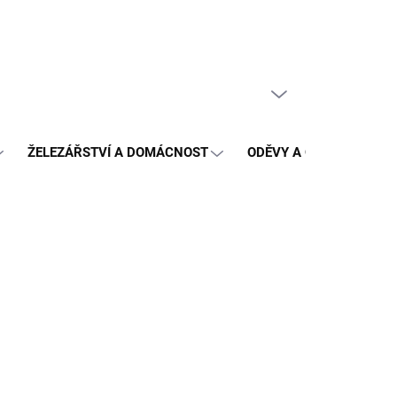
PRÁZDNÝ KOŠÍK
NÁKUPNÍ
KOŠÍK
ŽELEZÁŘSTVÍ A DOMÁCNOST
ODĚVY A OCHRANA