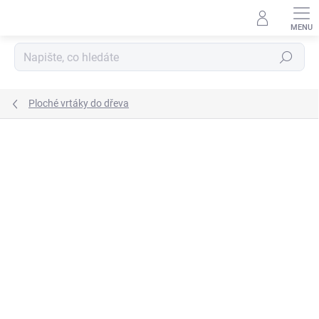
Přejít
na
obsah
Hledat
Ploché vrtáky do dřeva