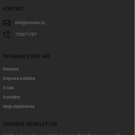
t
í
KONTAKT
info
@
novexo.cz
725071707
INFORMACE PRO VÁS
Recenze
Doprava a platba
O nás
Kontakty
Moje objednávka
ODEBÍRAT NEWSLETTER