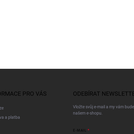
ORMACE PRO VÁS
ODEBÍRAT NEWSLETT
Vložte svůj e-mail a my vám bud
ze
našem e-shopu.
a a platba
E-MAIL