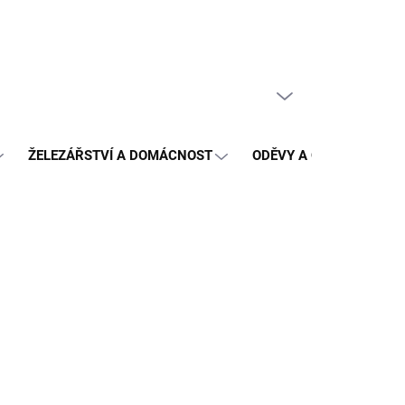
PRÁZDNÝ KOŠÍK
NÁKUPNÍ
KOŠÍK
ŽELEZÁŘSTVÍ A DOMÁCNOST
ODĚVY A OCHRANA