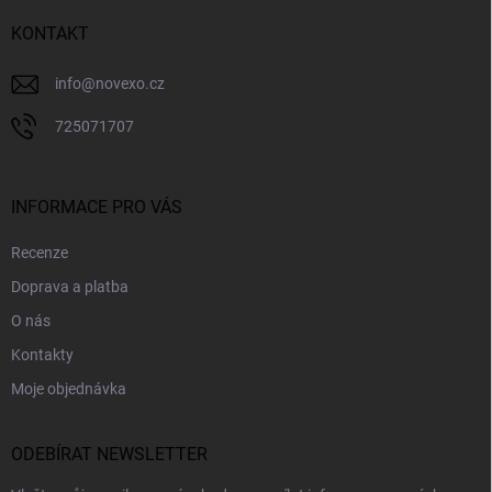
t
í
KONTAKT
info
@
novexo.cz
725071707
INFORMACE PRO VÁS
Recenze
Doprava a platba
O nás
Kontakty
Moje objednávka
ODEBÍRAT NEWSLETTER