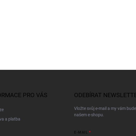
ORMACE PRO VÁS
ODEBÍRAT NEWSLETT
Vložte svůj e-mail a my vám bud
ze
našem e-shopu.
a a platba
E-MAIL