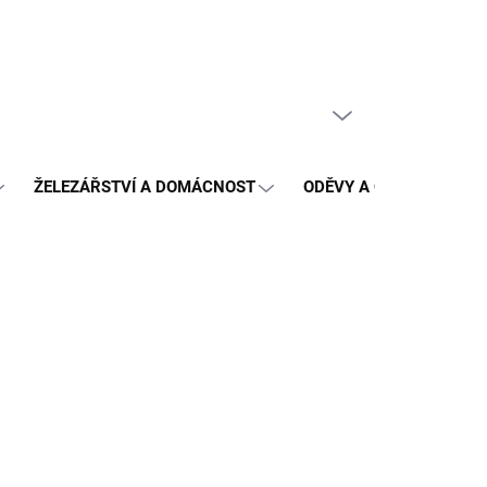
PRÁZDNÝ KOŠÍK
NÁKUPNÍ
KOŠÍK
ŽELEZÁŘSTVÍ A DOMÁCNOST
ODĚVY A OCHRANA