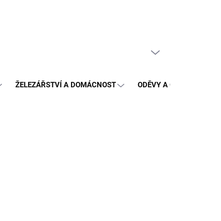
PRÁZDNÝ KOŠÍK
NÁKUPNÍ
KOŠÍK
ŽELEZÁŘSTVÍ A DOMÁCNOST
ODĚVY A OCHRANA