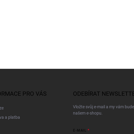
ORMACE PRO VÁS
ODEBÍRAT NEWSLETT
Vložte svůj e-mail a my vám bud
ze
našem e-shopu.
a a platba
E-MAIL