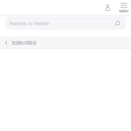
Přejít
na
obsah
Hledat
Vrtáky HSS-G