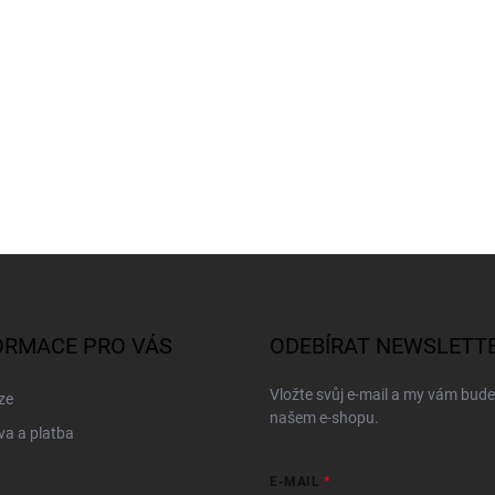
ORMACE PRO VÁS
ODEBÍRAT NEWSLETT
Vložte svůj e-mail a my vám bud
ze
našem e-shopu.
a a platba
E-MAIL