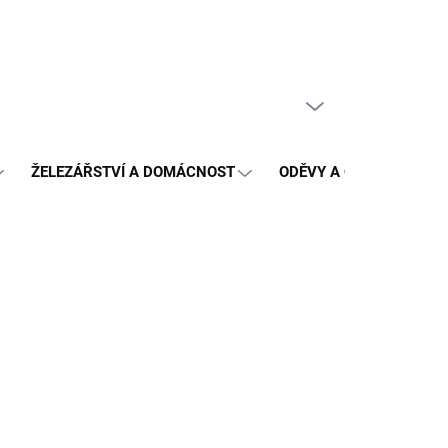
PRÁZDNÝ KOŠÍK
NÁKUPNÍ
KOŠÍK
ŽELEZÁŘSTVÍ A DOMÁCNOST
ODĚVY A OCHRANA