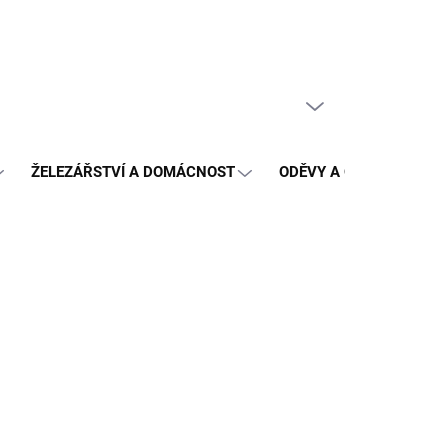
PRÁZDNÝ KOŠÍK
NÁKUPNÍ
KOŠÍK
ŽELEZÁŘSTVÍ A DOMÁCNOST
ODĚVY A OCHRANA